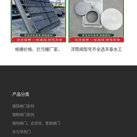
格栅价格、拦污栅厂家，
浮筒阀型号齐全选丰泰水工
90S503图集格栅用涂
不锈钢液动浮力闸门 河流渠
道水库电站污水处理钢制闸
门
产品分类
铸铁闸门系列
钢制闸门系列
钢坝闸门、合页坝、景观闸门
水力冲洗门