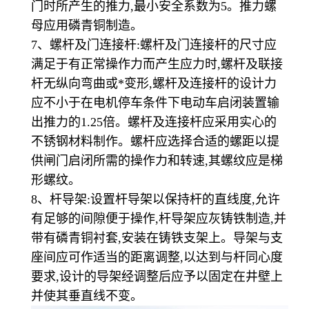
门时所产生的推力,最小安全系数为5。推力螺
母应用磷青铜制造。
7、螺杆及门连接杆:螺杆及门连接杆的尺寸应
满足于有正常操作力而产生应力时,螺杆及联接
杆无纵向弯曲或*变形,螺杆及连接杆的设计力
应不小于在电机停车条件下电动车启闭装置输
出推力的1.25倍。螺杆及连接杆应采用实心的
不锈钢材料制作。螺杆应选择合适的螺距以提
供闸门启闭所需的操作力和转速,其螺纹应是梯
形螺纹。
8、杆导架:设置杆导架以保持杆的直线度,允许
有足够的间隙便于操作,杆导架应灰铸铁制造,并
带有磷青铜衬套,安装在铸铁支架上。导架与支
座间应可作适当的距离调整,以达到与杆同心度
要求,设计的导架经调整后应予以固定在井壁上
并使其垂直线不变。