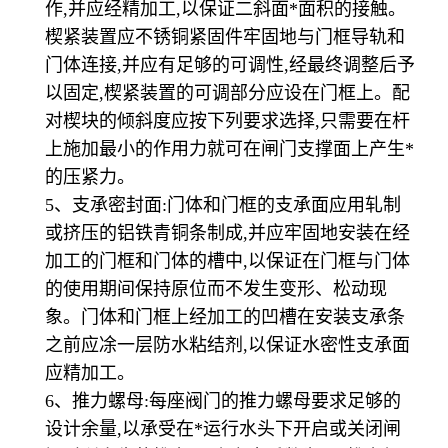
作,并应经精加工,以保证二斜面*面积的接触。
楔紧装置应不锈铜紧固件牢固地与门框导轨和
门体连接,并应有足够的可调性,经最终调整后予
以固定,楔紧装置的可调部分应设在门框上。配
对楔块的倾斜度应按下列要求选择,只需要在杆
上施加最小的作用力就可在闸门支撑面上产生*
的压紧力。
5、支承密封面:门体和门框的支承面应用轧制
或挤压的铝铁青铜条制成,并应牢固地安装在经
加工的门框和门体的槽中,以保证在门框与门体
的使用期间保持原位而不发生变形、松动现
象。门体和门框上经加工的凹槽在安装支承条
之前应凃一层防水粘结剂,以保证水密性支承面
应精加工。
6、推力螺母:每座阀门的推力螺母要求足够的
设计余量,以承受在*运行水头下开启或关闭闸