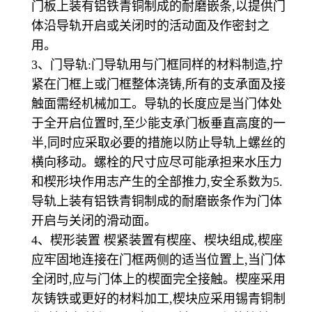
门板上装有铝铁青铜制成的耐磨嵌条,以提供门
体沿导轨开启或关闭时的活动面及作密封之
用。
3、门导轨:门导轨用与门框同样的材料制造,拧
紧在门框上或门框整体浇铸,所有的支承面及接
触面需经机械加工。导轨的长度应是当门体处
于全开启位置时,至少能支承门板垂直高度的一
半,同时应采取必要的措施以防止导轨上螺丝的
横向移动。螺栓的尺寸应尽可能承担来水压力
和楔形块作用志产生的全部推力,安全系数为5.
导轨上装有铝铁青铜制成的耐磨嵌条作为门体
开启与关闭的滑动面。
4、楔形装置 楔紧装置有楔座、楔块组成,楔座
应牢固地连接在门框两侧的适当位置上,当门体
全闭时,应与门体上的楔面完全接触。楔座采用
灰铸铁或更好的材料加工,楔块应采用锡青铜制