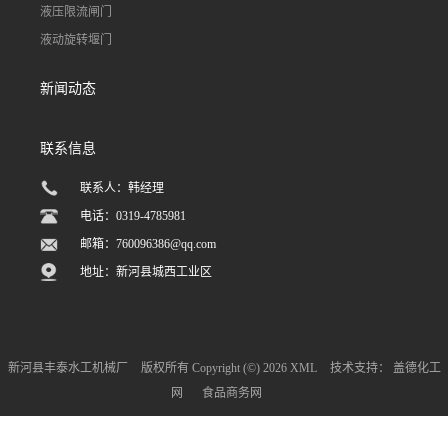
液压限流闸门
液动旋转堰门
新闻动态
联系信息
联系人：韩经理
电话：0319-4785981
邮箱：
760096386@qq.com
地址：新河县城西工业区
新河县丰泰水工机械厂
版权所有 Copyright (©) 2026
XML
技术支持：
盖德化工
网
食品商务网