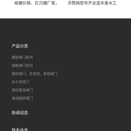
格栅价格、拦污栅厂家，
浮筒阀型号齐全选丰泰水工
90S503图集格栅用涂
不锈钢液动浮力闸门 河流渠
道水库电站污水处理钢制闸
门
产品分类
铸铁闸门系列
钢制闸门系列
钢坝闸门、合页坝、景观闸门
水力冲洗门
液压限流闸门
液动旋转堰门
新闻动态
联系信息