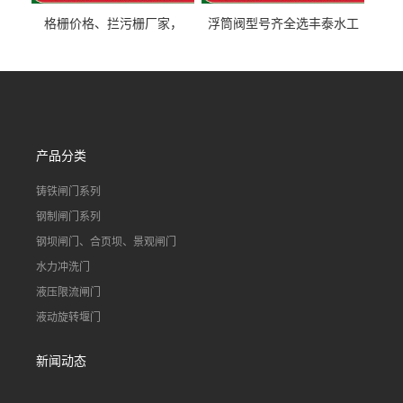
格栅价格、拦污栅厂家，
浮筒阀型号齐全选丰泰水工
90S503图集格栅用涂
不锈钢液动浮力闸门 河流渠
道水库电站污水处理钢制闸
门
产品分类
铸铁闸门系列
钢制闸门系列
钢坝闸门、合页坝、景观闸门
水力冲洗门
液压限流闸门
液动旋转堰门
新闻动态