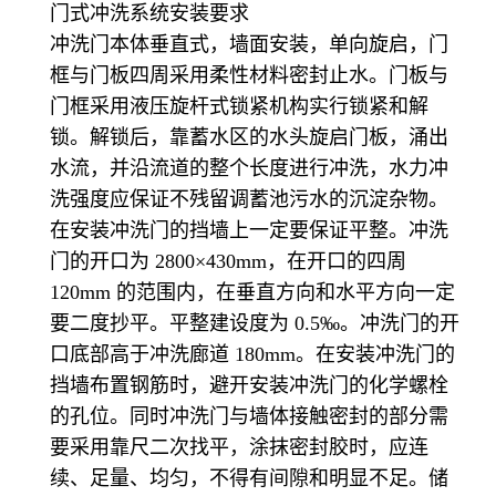
门式冲洗系统安装要求
冲洗门本体垂直式，墙面安装，单向旋启，门
框与门板四周采用柔性材料密封止水。门板与
门框采用液压旋杆式锁紧机构实行锁紧和解
锁。解锁后，靠蓄水区的水头旋启门板，涌出
水流，并沿流道的整个长度进行冲洗，水力冲
洗强度应保证不残留调蓄池污水的沉淀杂物。
在安装冲洗门的挡墙上一定要保证平整。冲洗
门的开口为 2800×430mm，在开口的四周
120mm 的范围内，在垂直方向和水平方向一定
要二度抄平。平整建设度为 0.5‰。冲洗门的开
口底部高于冲洗廊道 180mm。在安装冲洗门的
挡墙布置钢筋时，避开安装冲洗门的化学螺栓
的孔位。同时冲洗门与墙体接触密封的部分需
要采用靠尺二次找平，涂抹密封胶时，应连
续、足量、均匀，不得有间隙和明显不足。储