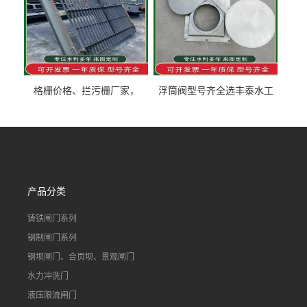
格栅价格、拦污栅厂家，
浮筒阀型号齐全选丰泰水工
90S503图集格栅用涂
不锈钢液动浮力闸门 河流渠
道水库电站污水处理钢制闸
门
产品分类
铸铁闸门系列
钢制闸门系列
钢坝闸门、合页坝、景观闸门
水力冲洗门
液压限流闸门