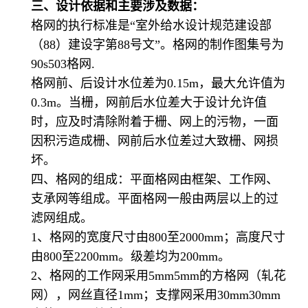
三、设计依据和主要涉及数据：
格网的执行标准是
“室外给水设计规范建设部
（
88
）建设字第
88
号文”。格网的制作图集号为
90s503
格网
.
格网前、后设计水位差为
0.15m
，最大允许值为
0.3m
。当栅，网前后水位差大于设计允许值
时，应及时清除附着于栅、网上的污物，一面
因积污造成栅、网前后水位差过大致栅、网损
坏。
四、格网的组成：平面格网由框架、工作网、
支承网等组成。平面格网一般由两层以上的过
滤网组成。
1
、格网的宽度尺寸由
800
至
2000mm
；高度尺寸
由
800
至
2200mm
。级差均为
200mm
。
2
、格网的工作网采用
5mm5mm
的方格网（轧花
网），网丝直径
1mm
；支撑网采用
30mm30mm