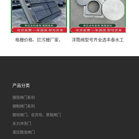
格栅价格、拦污栅厂家，
浮筒阀型号齐全选丰泰水工
90S503图集格栅用涂
不锈钢液动浮力闸门 河流渠
道水库电站污水处理钢制闸
门
产品分类
铸铁闸门系列
钢制闸门系列
钢坝闸门、合页坝、景观闸门
水力冲洗门
液压限流闸门