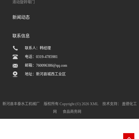
液动旋转堰门
新闻动态
联系信息
联系人：韩经理
电话：0319-4785981
邮箱：
760096386@qq.com
地址：新河县城西工业区
新河县丰泰水工机械厂
版权所有 Copyright (©) 2026
XML
技术支持：
盖德化工
网
食品商务网