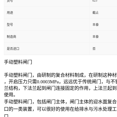
025
货号
用途
截止
型号
丰泰
制造商
丰泰
是否进口
否
手动塑料闸门
手动塑料闸门，由研制的复合材料制成，在研制这种材
，开启压力只需0.0003MPa，远远优于传统闸门
兰结构，下法兰起到闸门连接固定的作用，上法兰起到
使用。
手动塑料闸门，包括闸门主体，闸门主体的迎水面复合
口的一类装置，可以很好的使用在给排水与污水处理工
口。