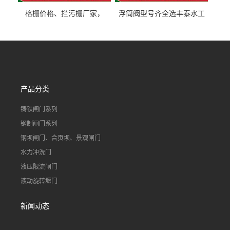
格栅价格、拦污栅厂家，
浮筒阀型号齐全选丰泰水工
90S503图集格栅用涂
不锈钢液动浮力闸门 河流渠
道水库电站污水处理钢制闸
门
产品分类
铸铁闸门系列
钢制闸门系列
钢坝闸门、合页坝、景观闸门
水力冲洗门
液压限流闸门
液动旋转堰门
新闻动态