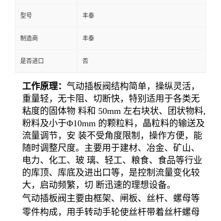
型号
丰泰
制造商
丰泰
是否进口
否
工作原理：
气动插板阀结构简单，操纵灵活，
重量轻，无卡阻
、切断快，特别适用于各类无
粘度的固体物 料和 50mm 左右块状、团状物料,
粉料及小于Φ10mm 的颗粒料，晶粒料的输送及
流量调节，安 装不受角度限制，操作方便，能
随时调整尺度。主要用于建材、冶金、矿山、
电力、化工、玻 璃、轻工、粮食、食品等行业
的库顶、库底及进出口等，是控制流量变化较
大，启动频繁，切 断迅速的理想设备。
气动插板阀主要由框架、闸板、丝杆、螺母等
零件构成，用手转动手轮使丝杆带着丝杆螺母