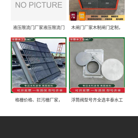
液压限流门厂家液压限流门
木闸门厂家木制闸门定制，
价格液压限流门用于水利丰
木制闸门规格丰泰匠心制造
泰制造
型号齐全
格栅价格、拦污栅厂家，
浮筒阀型号齐全选丰泰水工
90S503图集格栅用涂
不锈钢液动浮力闸门 河流渠
道水库电站污水处理钢制闸
门