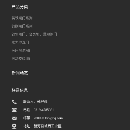
产品分类
铸铁闸门系列
钢制闸门系列
钢坝闸门、合页坝、景观闸门
水力冲洗门
液压限流闸门
液动旋转堰门
新闻动态
联系信息
联系人：韩经理
电话：0319-4785981
邮箱：
760096386@qq.com
地址：新河县城西工业区