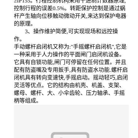
≥IP155。行程控制机构采用十进制计数器原理,
控制行程的误差0.5%。转距保护控制是通过蜗
杆产生轴向位移触动微动开关,来达到保护电器
的原理。
3、操作维护简便,可实现现场和远控操
作。
手动螺杆启闭机又称为:"手摇螺杆启闭机",它是
一种采用于人力操作的平面闸门启闭机设备。
它具有自锁功能,闸门可停留在任何位置。并且
配有防盗嘴及专用扳手,具有防盗水功能.螺杆启
闭机具有转向变速快,手摇启动。摇动轻巧,启闭
灵活等优点。它的结构由机壳、机盖、支架、
螺母、螺杆、大、小伞齿轮、压力轴承、手摇
柄等组成。