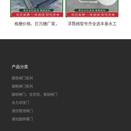
格栅价格、拦污栅厂家，
浮筒阀型号齐全选丰泰水工
90S503图集格栅用涂
不锈钢液动浮力闸门 河流渠
道水库电站污水处理钢制闸
门
产品分类
铸铁闸门系列
钢制闸门系列
钢坝闸门、合页坝、景观闸门
水力冲洗门
液压限流闸门
液动旋转堰门