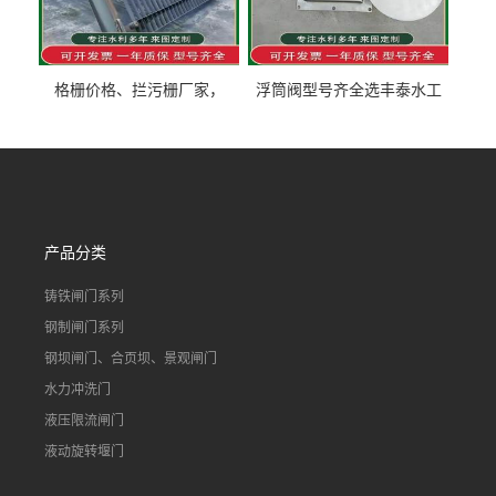
格栅价格、拦污栅厂家，
浮筒阀型号齐全选丰泰水工
90S503图集格栅用涂
不锈钢液动浮力闸门 河流渠
道水库电站污水处理钢制闸
门
产品分类
铸铁闸门系列
钢制闸门系列
钢坝闸门、合页坝、景观闸门
水力冲洗门
液压限流闸门
液动旋转堰门