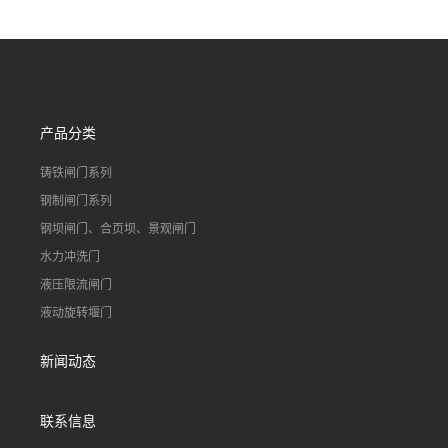
90S503图集格栅用涂
不锈钢液动浮力闸门 河流渠
道水库电站污水处理钢制闸
门
产品分类
铸铁闸门系列
钢制闸门系列
钢坝闸门、合页坝、景观闸门
水力冲洗门
液压限流闸门
液动旋转堰门
新闻动态
联系信息