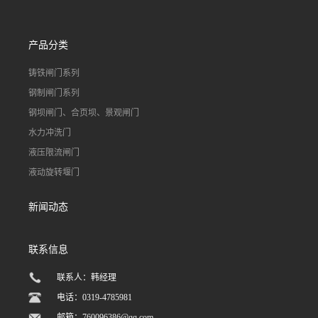
产品分类
铸铁闸门系列
钢制闸门系列
钢坝闸门、合页坝、景观闸门
水力冲洗门
液压限流闸门
液动旋转堰门
新闻动态
联系信息
联系人：韩经理
电话：0319-4785981
邮箱：
760096386@qq.com