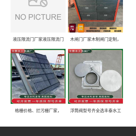
液压限流门厂家液压限流门
木闸门厂家木制闸门定制，
价格液压限流门用于水利丰
木制闸门规格丰泰匠心制造
泰制造
型号齐全
格栅价格、拦污栅厂家，
浮筒阀型号齐全选丰泰水工
90S503图集格栅用涂
不锈钢液动浮力闸门 河流渠
道水库电站污水处理钢制闸
门