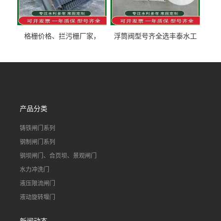
格栅价格、拦污栅厂家，
浮筒阀型号齐全选丰泰水工
90S503图集格栅用涂
不锈钢液动浮力闸门 河流渠
道水库电站污水处理钢制闸
门
产品分类
铸铁闸门系列
钢制闸门系列
钢坝闸门、合页坝、景观闸门
水力冲洗门
液压限流闸门
液动旋转堰门