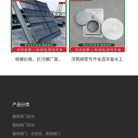
泰制造
型号齐全
格栅价格、拦污栅厂家，
浮筒阀型号齐全选丰泰水工
90S503图集格栅用涂
不锈钢液动浮力闸门 河流渠
道水库电站污水处理钢制闸
门
产品分类
铸铁闸门系列
钢制闸门系列
钢坝闸门、合页坝、景观闸门