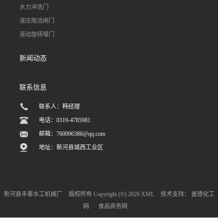
水力冲洗门
液压限流闸门
液动旋转堰门
新闻动态
联系信息
联系人：韩经理
电话：0319-4785981
邮箱：
760096386@qq.com
地址：新河县城西工业区
新河县丰泰水工机械厂
版权所有 Copyright (©) 2026
XML
技术支持：
盖德化工
网
食品商务网