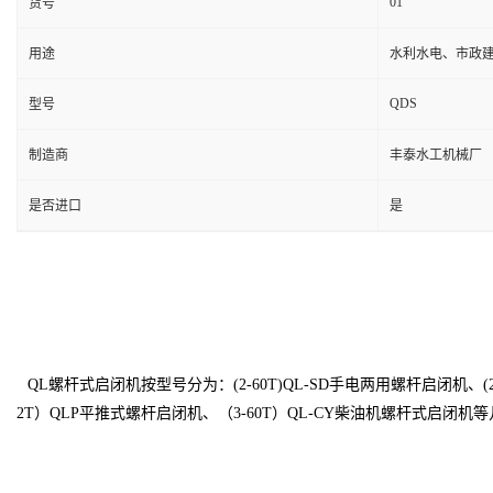
01
货号
用途
水利水电、市政
QDS
型号
制造商
丰泰水工机械厂
是否进口
是
QL
螺杆式启闭机按型号分为：
(2-60T)QL-SD
手电两用螺杆启闭机、
(
2T
）
QLP
平推式螺杆启闭机、（
3-60T
）
QL-CY
柴油机螺杆式启闭机等