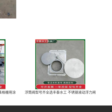
图集格栅用涂
浮筒阀型号齐全选丰泰水工 不锈钢液动浮力闸
门 河流渠道水库电站污水处理钢制闸门