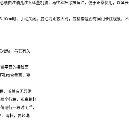
必须由注油孔注入适量机油，再往丝杆涂抹黄油，便于正常使用，以延长
5-10cm
时，手动关闭。启动力距较大时，应检查是否有闸门卡住现象，不
无松动，与其有关
布置平面的接触面
耳孔吻合垂直，避
程，听其有无异常
作两个行程，观察螺杆
载荷运行一段时间后，
轮、涡杆，要轻洗