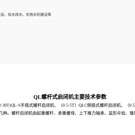
建设、给水排水、农用水利建设等
QL
螺杆式启闭机主要技术参数
2-30T)QL-S
手摇式螺杆启闭机、（
0.5-5T
）
QLC
侧摇式螺杆启闭机、（
0.
几种。螺杆启闭机由起重螺杆、承重螺母、上下推力轴承、盆形伞齿、锥