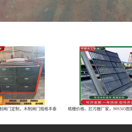
制闸门定制，木制闸门规格丰泰
格栅价格、拦污栅厂家，90S503
匠心制造型号齐全