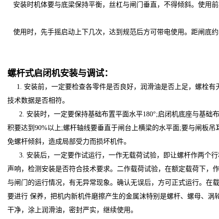
安装时机体要与底梁保持平衡，丝杠与闸门垂直，不得倾斜。使用前
使用时，先手摇启动上下几次，达到规范后方可带电使用。距闸底约
螺杆式启闭机安装与调试：
1.
安装前，一定要检查各零件是否良好，润滑油是否上足，螺栓有
技术数据是否相符。
2.
安装时，一定要保持基础布置平面水平
180°;
启闭机底座与基础
积要达到
90%
以上
;
螺杆轴线要垂直于闸台上横梁的水平面
;
要与闸板吊
免螺杆倾斜，造成局部受力而损坏机件。
3.
安装后，一定要作试运行，一作无载荷试验，即让螺杆作两个行
声响，检测安装是否符合技术要求。二作载荷试验，在额定载荷下，
与闸门的运行情况，有无异常现象。确认无误后，方可正式运行。在
要进行 保养，把机内新机件磨擦产生的金属沫特别是螺杆、螺母、涡
干净，涂上润滑油，密封严实，继续使用。