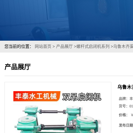
您当前的位置：
网站首页
>
产品展厅
>
螺杆式启闭机系列
>
乌鲁木齐
产品展厅
乌鲁木
品牌：
丰
货号：
01
价格：
￥
发布日期