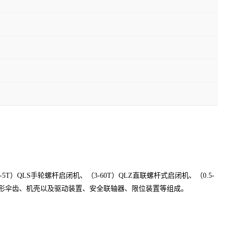
5-5T
）
QLS
手轮螺杆启闭机、（
3-60T
）
QLZ
直联螺杆式启闭机、（
0.5-
形伞齿、机壳以及驱动装置、安全联轴器、限位装置等组成。