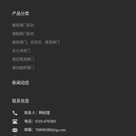
产品分类
铸铁闸门系列
钢制闸门系列
钢坝闸门、合页坝、景观闸门
水力冲洗门
液压限流闸门
液动旋转堰门
新闻动态
联系信息
联系人：韩经理
电话：0319-4785981
邮箱：
760096386@qq.com