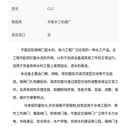
GLZ
型号
制造商
丰泰水工机械厂
是否进口
否
平面定轮钢闸门是水利、电力工程广泛应用的一种水工产品。在
工程中起到拦截水流的作用，以利于后续设备或其他工作的正常运行。
适用于安装各种水利工程上使用如出、进水的渠道。
本设备主要由门框、闸板、密封圈及可调式锲型压块等不见组
成。钢闸门久用磨损后，其密封面可通过锲型压块的调整来保证正常工
作。且具有结构合理坚固、耐磨耐蚀性强、性能可靠。安装、调整、使
用、维护方便等特点。
可承受的量
较大
,外形规格不受限制,经常适用于水电工程中，用
作工作闸门、事故闸门、检修闸门等。平面定论钢闸门广泛用于水力水
电，市政建设，给水排水，水产养殖，农用水利建设等工程，钢闸门主