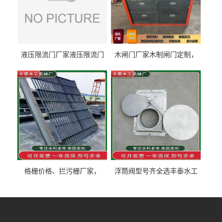
液压限流门厂家液压限流门
木闸门厂家木制闸门定制，
价格液压限流门用于水利丰
木制闸门规格丰泰匠心制造
泰制造
型号齐全
格栅价格、拦污栅厂家，
浮筒阀型号齐全选丰泰水工
90S503图集格栅用涂
不锈钢液动浮力闸门 河流渠
道水库电站污水处理钢制闸
门