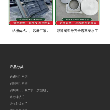
格栅价格、拦污栅厂家，
浮筒阀型号齐全选丰泰水工
90S503图集格栅用涂
不锈钢液动浮力闸门 河流渠
道水库电站污水处理钢制闸
门
产品分类
铸铁闸门系列
钢制闸门系列
钢坝闸门、合页坝、景观闸门
水力冲洗门
液压限流闸门