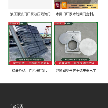
液压限流门厂家液压限流门
木闸门厂家木制闸门定制，
价格液压限流门用于水利丰
木制闸门规格丰泰匠心制造
泰制造
型号齐全
格栅价格、拦污栅厂家，
浮筒阀型号齐全选丰泰水工
90S503图集格栅用涂
不锈钢液动浮力闸门 河流渠
道水库电站污水处理钢制闸
门
产品分类