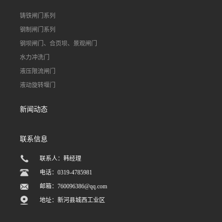
铸铁闸门系列
钢制闸门系列
钢坝闸门、合页坝、景观闸门
水力冲洗门
液压限流闸门
液动旋转堰门
新闻动态
联系信息
联系人：韩经理
电话：0319-4785981
邮箱：
760096386@qq.com
地址：新河县城西工业区