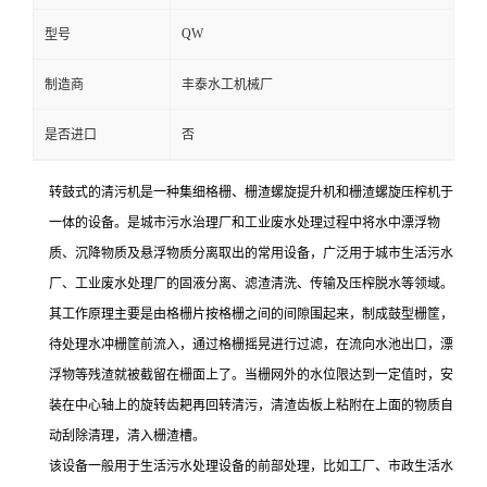
QW
型号
制造商
丰泰水工机械厂
是否进口
否
转鼓式的清污机是一种集细格栅、栅渣螺旋提升机和栅渣螺旋压榨机于
一体的设备。是城市污水治理厂和工业废水处理过程中将水中漂浮物
质、沉降物质及悬浮物质分离取出的常用设备，广泛用于城市生活污水
厂、工业废水处理厂的固液分离、滤渣清洗、传输及压榨脱水等领域。
其工作原理主要是由格栅片按格栅之间的间隙围起来，制成鼓型栅筐，
待处理水冲栅筐前流入，通过格栅摇晃进行过滤，在流向水池出口，漂
浮物等残渣就被截留在栅面上了。当栅网外的水位限达到一定值时，安
装在中心轴上的旋转齿耙再回转清污，清渣齿板上粘附在上面的物质自
动刮除清理，清入栅渣槽。
该设备一般用于生活污水处理设备的前部处理，比如工厂、市政生活水