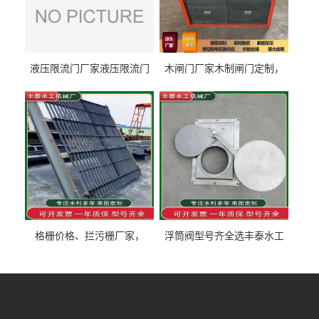
液压限流门厂家液压限流门
木闸门厂家木制闸门定制，
价格液压限流门用于水利丰
木制闸门规格丰泰匠心制造
泰制造
型号齐全
格栅价格、拦污栅厂家，
浮筒阀型号齐全选丰泰水工
90S503图集格栅用涂
不锈钢液动浮力闸门 河流渠
道水库电站污水处理钢制闸
门