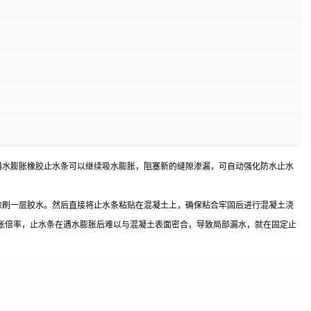
遇水膨胀橡胶止水条可以继续吸水膨胀，阻塞新的缝隙渗漏，可自动强化防水止水
涂刷一层胶水。然后直接将止水条粘贴在混凝土上，确保粘合牢固后进行混凝土浇
胀倍率，止水条在遇水膨胀后难以与混凝土表面密合，导致局部漏水，就在固定止