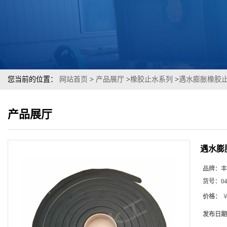
您当前的位置：
网站首页
>
产品展厅
>
橡胶止水系列
>
遇水膨胀橡胶止
产品展厅
遇水膨
品牌：
丰
货号：
04
价格：
￥
发布日期