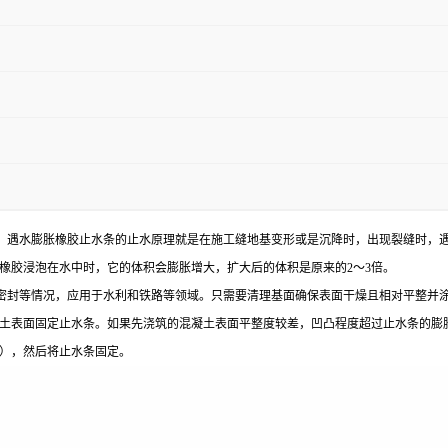
。遇水膨胀橡胶止水条的止水原理就是在施工缝地基变形或是沉降时，出现裂缝时，
橡胶浸泡在水中时，它的体积会膨胀增大，扩大后的体积是原来的2～3倍。
密封等情况，应用于水利和铁路等领域。只需要清理基面确保表面干燥且相对平整并
土表面固定止水条。如果先浇筑的混凝土表面平整度较差，凹凸程度超过止水条的膨
），然后将止水条固定。