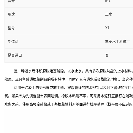
041
货号
用途
止水
XJ
型号
制造商
丰泰水工机械厂
是否进口
否
是一种遇水后体积膨胀堵塞缝隙，以水止水，具有多次膨胀功能的止水材料
效果。且具备普通橡胶制品的所有特性，同时还具有遇水后会膨胀的性能。当这种
可用于混凝土的变形缝或施工缝、穿墙管线的防水密封以及地下管线的接口
筑。如果因为先浇混凝土表面湿润，橡胶水粘附不牢，可采用水泥钉直接钉在混凝
水条之前，使用高强度砂浆或丁基橡胶填料对基面进行找平处理（找平层不应过厚