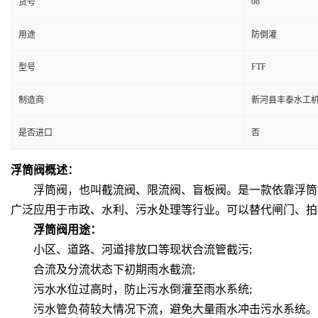
08
货号
用途
防倒灌
FTF
型号
制造商
新河县丰泰水工
是否进口
否
浮筒阀
概述
：
浮筒阀，也叫截流阀、限流阀、盲板阀。是一款依靠浮筒控
广泛应用于市政、水利、污水处理等行业。可以替代闸门、拍
浮筒阀
用途
：
小区、道路、河道排放口等现状合流管截污
;
合流及分流状态下初期雨水截流
;
污水水位过高时，防止污水倒灌至雨水系统
;
污水管负荷较大情况下流，避免大量雨水冲击污水系统。