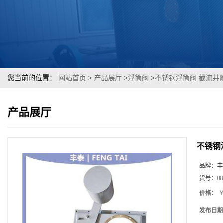
您当前的位置：
网站首页
>
产品展厅
>
浮筒阀
>
不锈钢浮筒阀 截流井
产品展厅
不锈钢
品牌：
丰
货号：
08
价格：
￥
发布日期