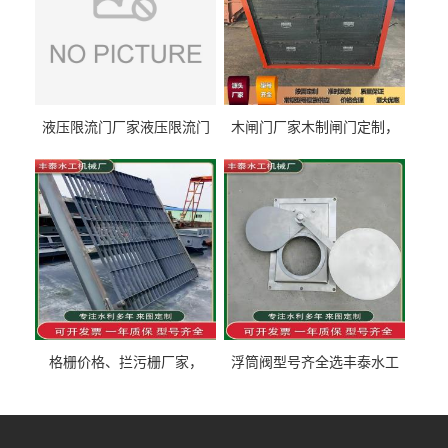
液压限流门厂家液压限流门
木闸门厂家木制闸门定制，
价格液压限流门用于水利丰
木制闸门规格丰泰匠心制造
泰制造
型号齐全
格栅价格、拦污栅厂家，
浮筒阀型号齐全选丰泰水工
90S503图集格栅用涂
不锈钢液动浮力闸门 河流渠
道水库电站污水处理钢制闸
门