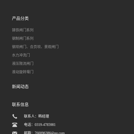
产品分类
铸铁闸门系列
钢制闸门系列
钢坝闸门、合页坝、景观闸门
水力冲洗门
液压限流闸门
液动旋转堰门
新闻动态
联系信息
联系人：韩经理
电话：0319-4785981
邮箱：
760096386@qq.com