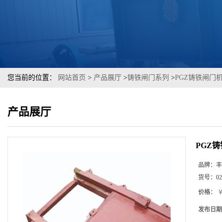
您当前的位置：
网站首页
>
产品展厅
>
铸铁闸门系列
>
PGZ铸铁闸门
产品展厅
PGZ
品牌：
丰
货号：
02
价格：
￥
发布日期