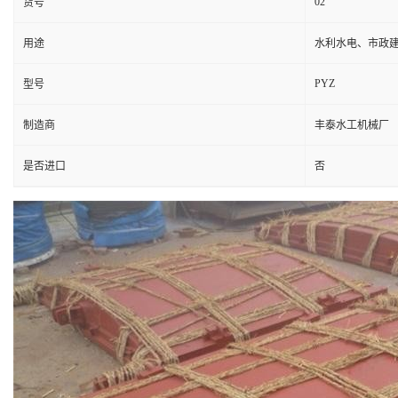
02
货号
用途
水利水电、市政
PYZ
型号
制造商
丰泰水工机械厂
是否进口
否