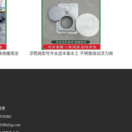
图集格栅用涂
浮筒阀型号齐全选丰泰水工 不锈钢液动浮力闸
门 河流渠道水库电站污水处理钢制闸门
经理
785981
96386@qq.com