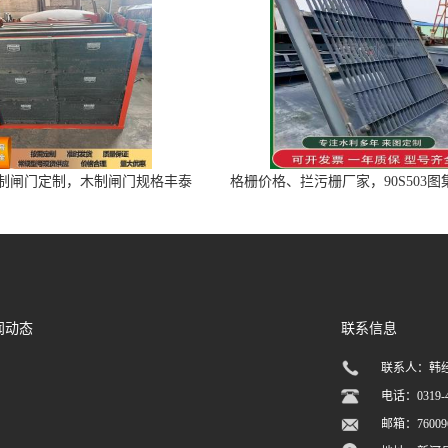
制闸门定制，木制闸门规格丰泰
格栅价格、拦污栅厂家，90S503
匠心制造型号齐全
闻动态
联系信息
联系人：韩
电话：0319-4
邮箱：
7600