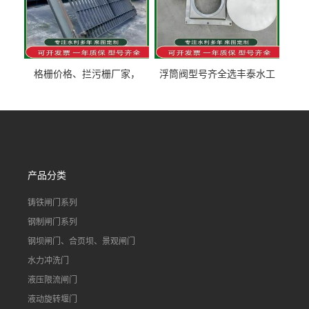
格栅价格、拦污栅厂家，
浮筒阀型号齐全选丰泰水工
90S503图集格栅用涂
不锈钢液动浮力闸门 河流渠
道水库电站污水处理钢制闸
门
产品分类
铸铁闸门系列
钢制闸门系列
钢坝闸门、合页坝、景观闸门
水力冲洗门
液压限流闸门
液动旋转堰门