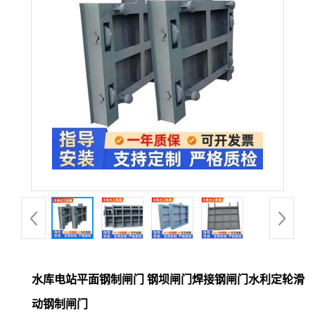
水库电站平面钢制闸门 钢坝闸门焊接钢闸门水利定轮滑
动钢制闸门