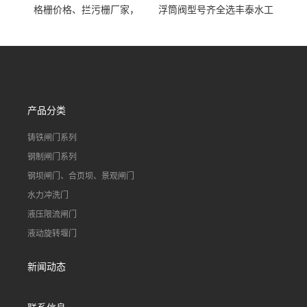
格栅价格、拦污栅厂家，
浮筒阀型号齐全选丰泰水工
90S503图集格栅用涂
不锈钢液动浮力闸门 河流渠
道水库电站污水处理钢制闸
门
产品分类
铸铁闸门系列
钢制闸门系列
钢坝闸门、合页坝、景观闸门
水力冲洗门
液压限流闸门
液动旋转堰门
新闻动态