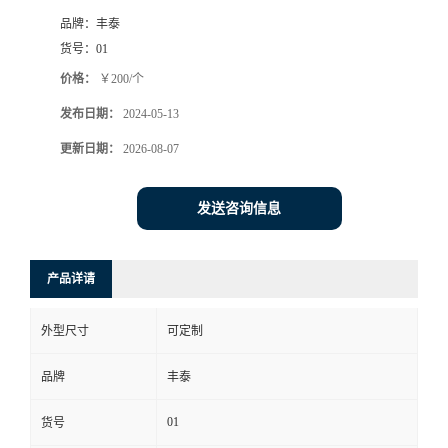
品牌：
丰泰
货号：
01
价格：
￥200/个
发布日期：
2024-05-13
更新日期：
2026-08-07
发送咨询信息
产品详请
外型尺寸
可定制
品牌
丰泰
01
货号