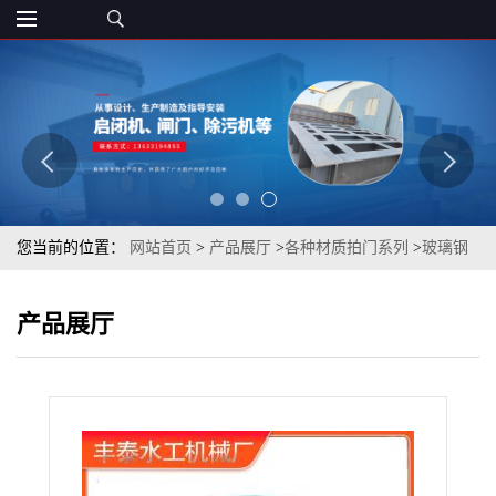
您当前的位置：
网站首页
>
产品展厅
>
各种材质拍门系列
>
玻璃钢
制品污水拍门防倒灌阀门玻璃钢拍门圆形闸门侧翻式管道闸门
产品展厅