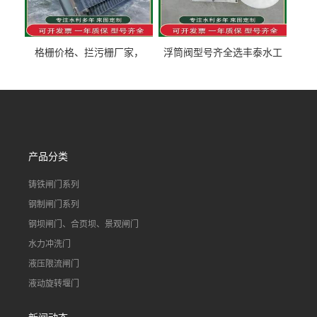
格栅价格、拦污栅厂家，
浮筒阀型号齐全选丰泰水工
90S503图集格栅用涂
不锈钢液动浮力闸门 河流渠
道水库电站污水处理钢制闸
门
产品分类
铸铁闸门系列
钢制闸门系列
钢坝闸门、合页坝、景观闸门
水力冲洗门
液压限流闸门
液动旋转堰门