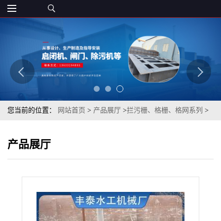
您当前的位置：
网站首页
>
产品展厅
>
拦污栅、格栅、格网系列
>
钢制拦污栅不锈钢格栅清污机闸门平板格栅污水处理设备除污机厂
产品展厅
家