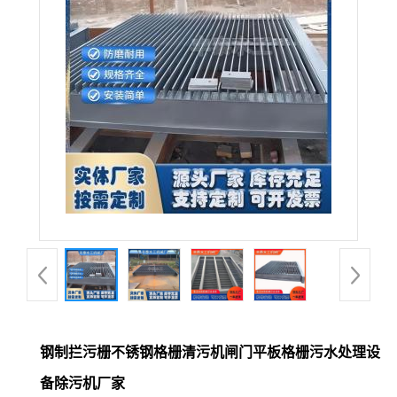
钢制拦污栅不锈钢格栅清污机闸门平板格栅污水处理设
备除污机厂家