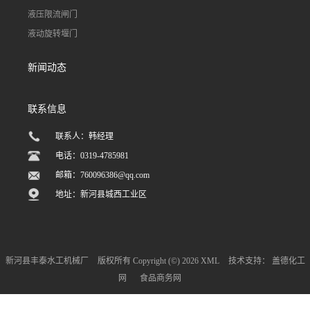
液压限流闸门
液动旋转堰门
新闻动态
联系信息
联系人：韩经理
电话：0319-4785981
邮箱：
760096386@qq.com
地址：新河县城西工业区
新河县丰泰水工机械厂
版权所有 Copyright (©) 2026
XML
技术支持：
盖德化工
网
食品商务网