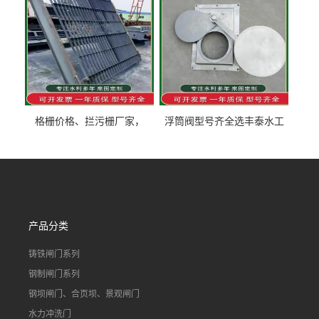
格栅价格、拦污栅厂家，
浮筒阀型号齐全选丰泰水工
90S503图集格栅用涂
不锈钢液动浮力闸门 河流渠
道水库电站污水处理钢制闸
门
产品分类
铸铁闸门系列
钢制闸门系列
钢坝闸门、合页坝、景观闸门
水力冲洗门