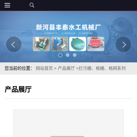
您当前的位置：
网站首页
>
产品展厅
>
拦污栅、格栅、格网系列
>
90S503图集格栅90S503 图集拦污格栅钢制拦污格栅不锈钢拦污格
产品展厅
栅