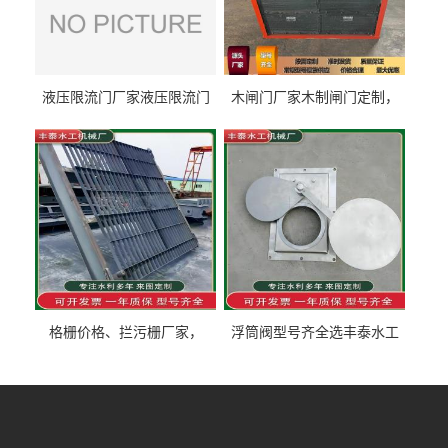
液压限流门厂家液压限流门
木闸门厂家木制闸门定制，
价格液压限流门用于水利丰
木制闸门规格丰泰匠心制造
泰制造
型号齐全
格栅价格、拦污栅厂家，
浮筒阀型号齐全选丰泰水工
90S503图集格栅用涂
不锈钢液动浮力闸门 河流渠
道水库电站污水处理钢制闸
门