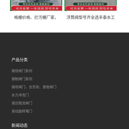
格栅价格、拦污栅厂家，
浮筒阀型号齐全选丰泰水工
90S503图集格栅用涂
不锈钢液动浮力闸门 河流渠
道水库电站污水处理钢制闸
门
产品分类
铸铁闸门系列
钢制闸门系列
钢坝闸门、合页坝、景观闸门
水力冲洗门
液压限流闸门
液动旋转堰门
新闻动态