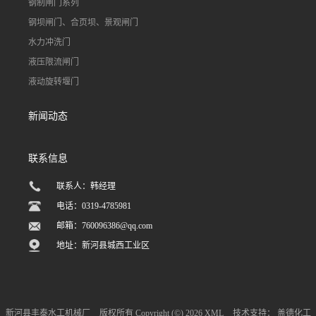
钢制闸门系列
钢坝闸门、合页坝、景观闸门
水力冲洗门
液压限流闸门
液动旋转堰门
新闻动态
联系信息
联系人：韩经理
电话：0319-4785981
邮箱：
760096386@qq.com
地址：新河县城西工业区
新河县丰泰水工机械厂
版权所有 Copyright (©) 2026
XML
技术支持：
盖德化工