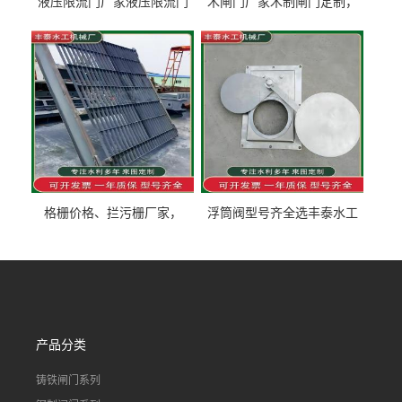
液压限流门厂家液压限流门
木闸门厂家木制闸门定制，
价格液压限流门用于水利丰
木制闸门规格丰泰匠心制造
泰制造
型号齐全
格栅价格、拦污栅厂家，
浮筒阀型号齐全选丰泰水工
90S503图集格栅用涂
不锈钢液动浮力闸门 河流渠
道水库电站污水处理钢制闸
门
产品分类
铸铁闸门系列