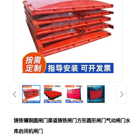
铸铁镶铜圆闸门渠道铸铁闸门方形圆形闸门气动闸门水
库启闭机闸门