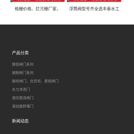
格栅价格、拦污栅厂家，
浮筒阀型号齐全选丰泰水工
90S503图集格栅用涂
不锈钢液动浮力闸门 河流渠
道水库电站污水处理钢制闸
门
产品分类
铸铁闸门系列
钢制闸门系列
钢坝闸门、合页坝、景观闸门
水力冲洗门
液压限流闸门
液动旋转堰门
新闻动态