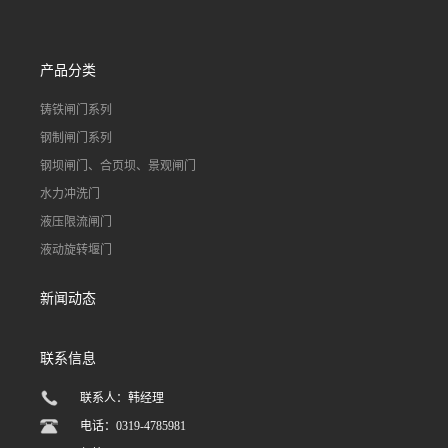
产品分类
铸铁闸门系列
钢制闸门系列
钢坝闸门、合页坝、景观闸门
水力冲洗门
液压限流闸门
液动旋转堰门
新闻动态
联系信息
联系人：韩经理
电话：0319-4785981