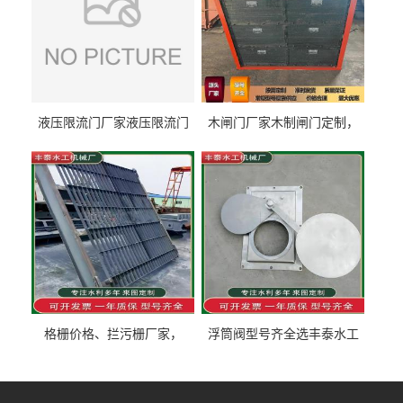
液压限流门厂家液压限流门
木闸门厂家木制闸门定制，
价格液压限流门用于水利丰
木制闸门规格丰泰匠心制造
泰制造
型号齐全
格栅价格、拦污栅厂家，
浮筒阀型号齐全选丰泰水工
90S503图集格栅用涂
不锈钢液动浮力闸门 河流渠
道水库电站污水处理钢制闸
门