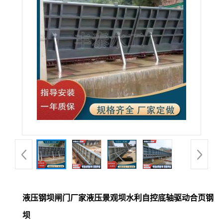
液压钢坝闸门厂家液压景观坝水利自控底轴驱动合页钢
坝