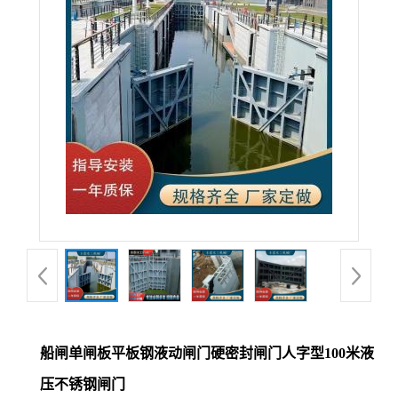
船闸单闸板平板钢液动闸门硬密封闸门人字型100米液
压不锈钢闸门