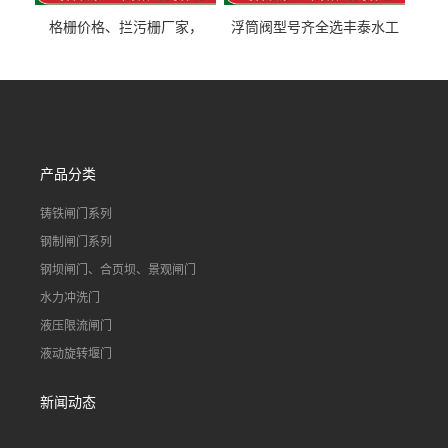
格栅价格、拦污栅厂家，
浮筒阀型号齐全选丰泰水工
90S503图集格栅用涂
不锈钢液动浮力闸门 河流渠
道水库电站污水处理钢制闸
门
产品分类
铸铁闸门系列
钢制闸门系列
钢坝闸门、合页坝、景观闸门
水力冲洗门
液压限流闸门
液动旋转堰门
新闻动态