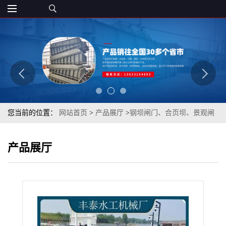
您当前的位置：
网站首页
>
产品展厅
>
钢坝闸门、合页坝、景观闸
门
>
船闸单闸板平板钢液动闸门硬密封闸门人字型100米液压不锈钢
产品展厅
闸门