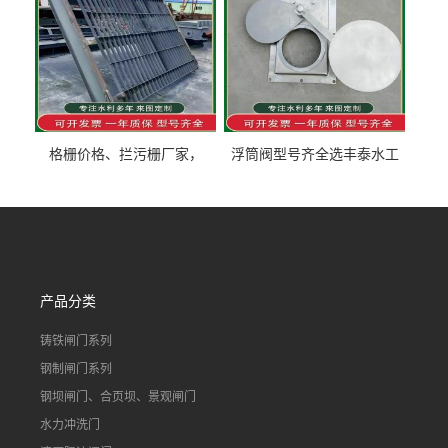
格栅价格、拦污栅厂家，
浮筒阀型号齐全选丰泰水工
90S503图集格栅用涂
不锈钢液动浮力闸门 河流渠
道水库电站污水处理钢制闸
门
产品分类
铸铁闸门系列
钢制闸门系列
钢坝闸门、合页坝、景观闸门
水力冲洗门