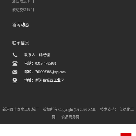
液压限流闸门
液动旋转堰门
新闻动态
联系信息
联系人：韩经理
电话：0319-4785981
邮箱：
760096386@qq.com
地址：新河县城西工业区
新河县丰泰水工机械厂
版权所有 Copyright (©) 2026
XML
技术支持：
盖德化工
网
食品商务网