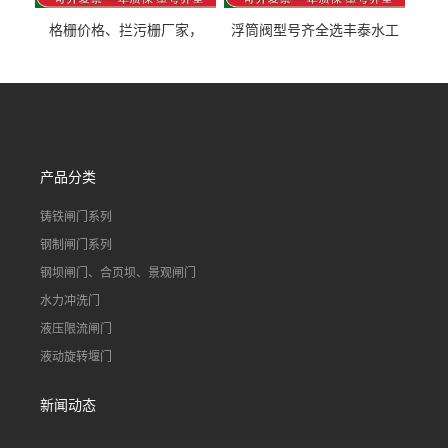
格栅价格、拦污栅厂家，
浮筒阀型号齐全选丰泰水工
90S503图集格栅用涂
不锈钢液动浮力闸门 河流渠
道水库电站污水处理钢制闸
门
产品分类
铸铁闸门系列
钢制闸门系列
钢坝闸门、合页坝、景观闸门
水力冲洗门
液压限流闸门
液动旋转堰门
新闻动态