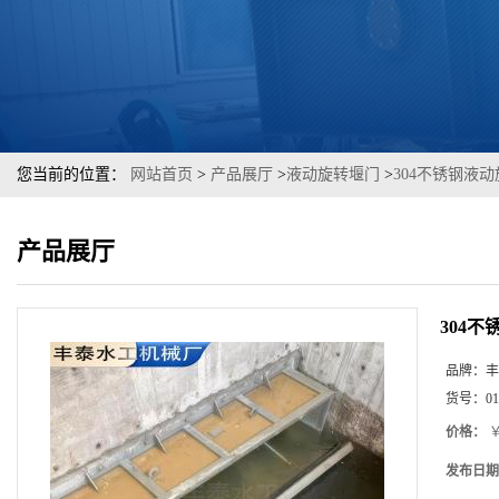
您当前的位置：
网站首页
>
产品展厅
>
液动旋转堰门
>
304不锈钢液
产品展厅
304
品牌：
丰
货号：
01
价格：
￥
发布日期