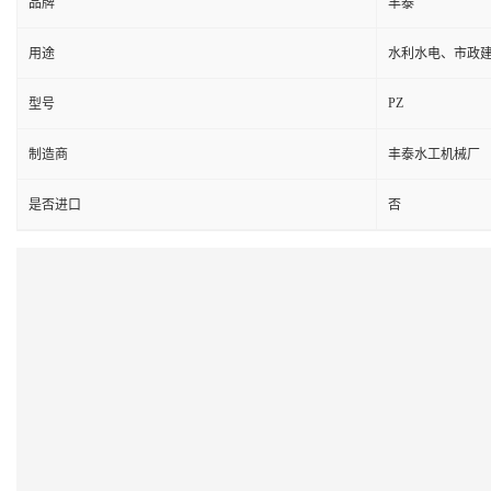
品牌
丰泰
用途
水利水电、市政
PZ
型号
制造商
丰泰水工机械厂
是否进口
否