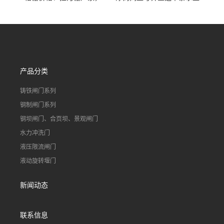
90S503图集格栅用涂
不锈钢液动浮力闸门 河流渠
道水库电站污水处理钢制闸
门
产品分类
铸铁闸门系列
钢制闸门系列
钢坝闸门、合页坝、景观闸门
水力冲洗门
液压限流闸门
液动旋转堰门
新闻动态
联系信息