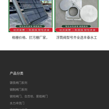
格栅价格、拦污栅厂家，
浮筒阀型号齐全选丰泰水工
90S503图集格栅用涂
不锈钢液动浮力闸门 河流渠
道水库电站污水处理钢制闸
门
产品分类
铸铁闸门系列
钢制闸门系列
钢坝闸门、合页坝、景观闸门
水力冲洗门