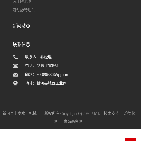
液压限流闸门
液动旋转堰门
新闻动态
联系信息
联系人：韩经理
电话：0319-4785981
邮箱：
760096386@qq.com
地址：新河县城西工业区
新河县丰泰水工机械厂
版权所有 Copyright (©) 2026
XML
技术支持：
盖德化工
网
食品商务网