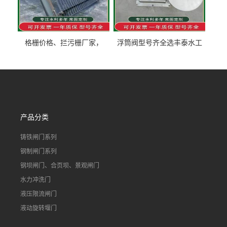
格栅价格、拦污栅厂家，
浮筒阀型号齐全选丰泰水工
90S503图集格栅用涂
不锈钢液动浮力闸门 河流渠
道水库电站污水处理钢制闸
门
产品分类
铸铁闸门系列
钢制闸门系列
钢坝闸门、合页坝、景观闸门
水力冲洗门
液压限流闸门
液动旋转堰门