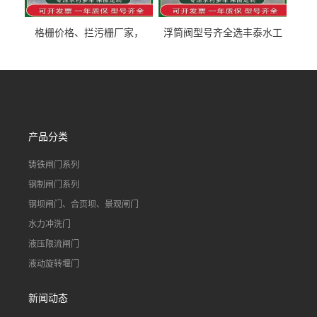
格栅价格、拦污栅厂家，
浮筒阀型号齐全选丰泰水工
90S503图集格栅用涂
不锈钢液动浮力闸门 河流渠
道水库电站污水处理钢制闸
门
产品分类
铸铁闸门系列
钢制闸门系列
钢坝闸门、合页坝、景观闸门
水力冲洗门
液压限流闸门
液动旋转堰门
新闻动态