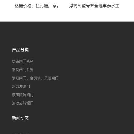
格栅价格、拦污栅厂家，
浮筒阀型号齐全选丰泰水工
90S503图集格栅用涂
不锈钢液动浮力闸门 河流渠
道水库电站污水处理钢制闸
门
产品分类
铸铁闸门系列
钢制闸门系列
钢坝闸门、合页坝、景观闸门
水力冲洗门
液压限流闸门
液动旋转堰门
新闻动态