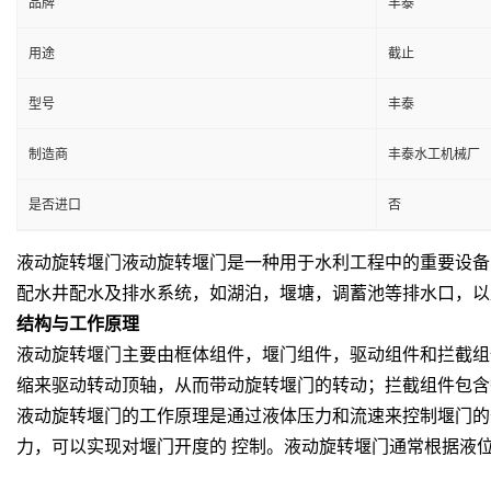
品牌
丰泰
用途
截止
型号
丰泰
制造商
丰泰水工机械厂
是否进口
否
液动旋转堰门液动旋转堰门是一种用于水利工程中的重要设备
配水井配水及排水系统，如湖泊，堰塘，
调蓄池等排水口，以
结构与工作原理
液动旋转堰门主要由框体组件
，
堰门组件
，
驱动组件和拦截组
缩来驱动转动顶轴，从而带动旋转堰门的转动；拦截组件包含
液动旋转堰门的工作原理是通过液体压力和流速来控制堰门的
力，可以实现对堰门开度的 控制。液动旋转堰门通常根据液