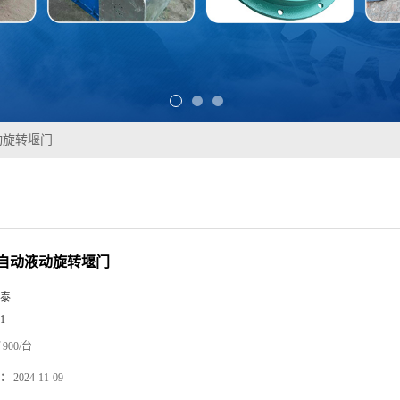
动旋转堰门
自动液动旋转堰门
泰
1
900/台
：
2024-11-09