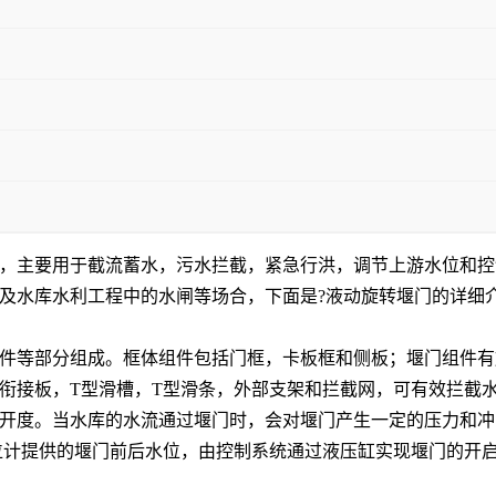
，主要用于截流蓄水，污水拦截，紧急行洪，调节上游水位和控
及水库水利工程中的水闸等场合，下面是
?液动旋转堰门的
详细
件等部分组成。框体组件包括门框
，
卡板框和侧板；堰门组件有
衔接板
，T
型滑槽
，T
型滑条
，
外部支架和拦截网，可有效拦截
开度。当水库的水流通过堰门时，会对堰门产生一定的压力和冲
位计提供的堰门前后水位，由控制系统通过液压缸实现堰门的开