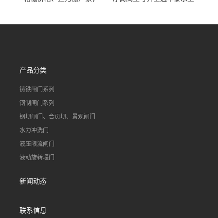
90S503图集格栅用涂
不锈钢液动浮力闸门 河流渠
道水库电站污水处理钢制闸
门
产品分类
铸铁闸门系列
钢制闸门系列
钢坝闸门、合页坝、景观闸门
水力冲洗门
液压限流闸门
液动旋转堰门
新闻动态
联系信息