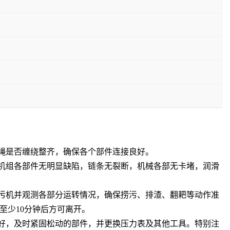
绳是否缠绕整齐，确保各个部件连接良好
。
机组各部件无明显缺陷，链条无裂断，机械各部无卡堵，润滑
污机并观测各部分运转情况，确保捞污、排渣、翻耙等动作准
至少
10
分钟后方可离开
。
好，及时紧固松动的部件，并更换压力表及其他工具。特别注