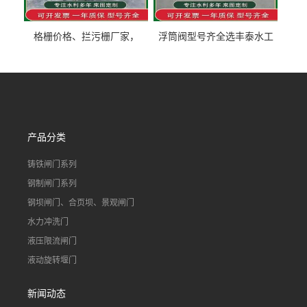
格栅价格、拦污栅厂家，
浮筒阀型号齐全选丰泰水工
90S503图集格栅用涂
不锈钢液动浮力闸门 河流渠
道水库电站污水处理钢制闸
门
产品分类
铸铁闸门系列
钢制闸门系列
钢坝闸门、合页坝、景观闸门
水力冲洗门
液压限流闸门
液动旋转堰门
新闻动态