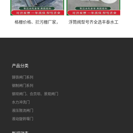
格栅价格、拦污栅厂家，
浮筒阀型号齐全选丰泰水工
90S503图集格栅用涂
不锈钢液动浮力闸门 河流渠
道水库电站污水处理钢制闸
门
产品分类
铸铁闸门系列
钢制闸门系列
钢坝闸门、合页坝、景观闸门
水力冲洗门
液压限流闸门
液动旋转堰门