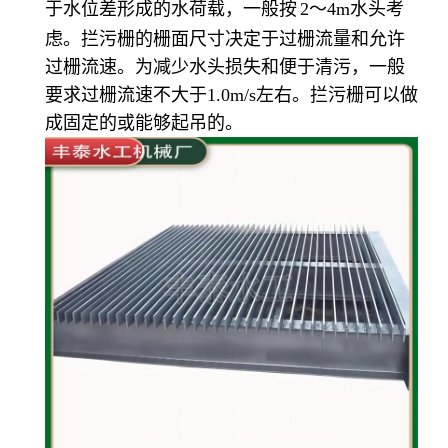
于水位差形成的水荷载，一般按
2
～
4m
水头考
虑。拦污栅的栅面尺寸决定于过栅流量和允许
过栅流速。为减少水头损失和便于清污，一般
要求过栅流
速不大于
1.0m/s
左右。拦污栅可以做
成固定的或能够起吊的。