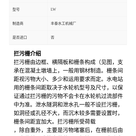
LW
型号
制造商
丰泰水工机械厂
是否进口
否
拦污栅介绍
拦污栅由边框、横隔板和栅条构成（见
图，支
承在混凝土墩墙上，一般用钢材制造。栅条间
距视污物大小、多少和运用要求而定。水电站
用的栅条间距取决于水轮机型号及尺寸，以保
证通过拦污栅的污物不会卡在水轮机过流部件
中为准。泄水隧洞和泄水孔一般不设拦污栅，
如洞径或孔径不大，而沉木较多需要设置时，
栅条间距宜加大。拦污栅所受荷载
，除自重外，主要是污物堵
塞后，在栅前后由