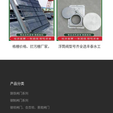
格栅价格、拦污栅厂家，
浮筒阀型号齐全选丰泰水工
90S503图集格栅用涂
不锈钢液动浮力闸门 河流渠
道水库电站污水处理钢制闸
门
产品分类
铸铁闸门系列
钢制闸门系列
钢坝闸门、合页坝、景观闸门