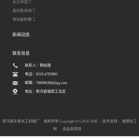
水力冲洗门
液压限流闸门
液动旋转堰门
新闻动态
联系信息
联系人：韩经理
电话：0319-4785981
邮箱：
760096386@qq.com
地址：新河县城西工业区
新河县丰泰水工机械厂
版权所有 Copyright (©) 2026
XML
技术支持：
盖德化工
网
食品商务网