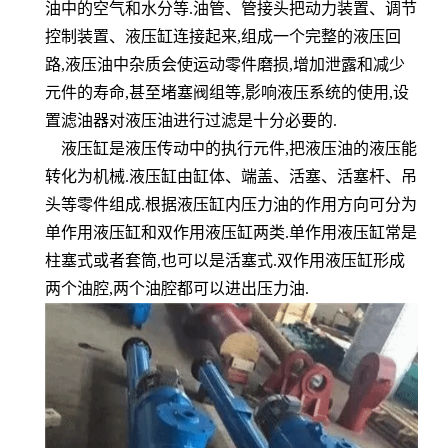
油中的空气
和水分等
.
油管、管接头把动
力装置、调节
控制装置、
液压缸连接起来
,
组成一个
完整的液压回
路
,
液压油中杂质会使运动零件磨损
,
增加泄露和减少
元件
的寿命
,
甚至堵塞阀组等
,
影响液
压系统的使用
,
设
置滤油器对液压油进行过滤是十分必要的
.
液压缸是液压传动
中的执行元件
,
把液压油的液压能
转化为机械
.
液压缸由缸体、
端盖
、活塞、活塞杆、吊
头等零件组成
.
根据液压缸内压力油的作用方向可分为
单作用液压缸和双作用液压缸
两类
.
单作用液压缸常是
柱塞式或者
套筒
,
也可以是活塞式
.
双作用液压缸形成
两个
油腔
,
两个油腔都可以进出压力油
.