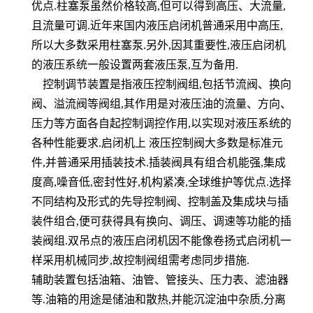
优点
.
柱塞泵虽然价格较高
,
但可以得到高压、大流量
,
且流量可调
.
近年来
国内液压启闭机普通采用中高压
,
所以大多数采用柱塞
泵
.
另外
,
因其重要性
,
液压启闭
机
的液压系统一般设置两套液压泵
,
互为备用
.
控制调节装置是指液压控制
阀组
,
包括节流阀、换向
阀、
溢流阀
等阀组
,
其作用是对
液压油
的流量、方向、
压力等方面各自起控制调控作用
,
以实现对液压系统的
各种性能要求
.
启闭机上
液压控制阀大多数是
标准元
件
,
并普通采用插装技术
.
插装阀具有组合机能强
,
集成
度高
,
噪音低
,
密封
性好
,
机构紧凑
,
全
球维护等优点
.
选择
不同结构及形式的先导控制阀、控制盖及
集成块与插
装件
组合
,
便可获得具有换向
、调压、调速等功能的插
装阀组
.
双
吊点的液压启闭机因不能像卷扬式启闭机一
样采用机
械同步
,
故控制阀组需考虑同步
措施
.
辅助装置包括油箱、油管、
管接头、压力表、滤油器
等
.
油
箱的用途是储油和散热
,
并能沉淀油中
杂质
,
分离