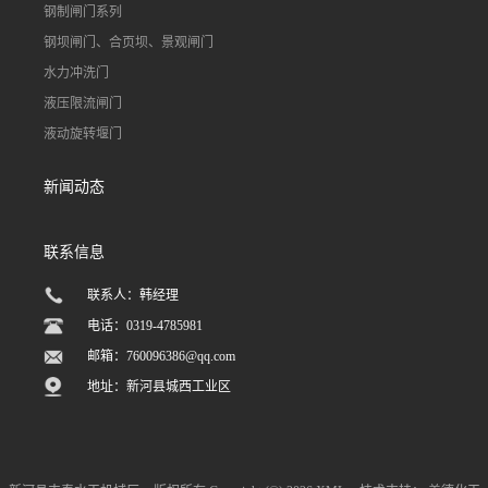
钢制闸门系列
钢坝闸门、合页坝、景观闸门
水力冲洗门
液压限流闸门
液动旋转堰门
新闻动态
联系信息
联系人：韩经理
电话：0319-4785981
邮箱：
760096386@qq.com
地址：新河县城西工业区