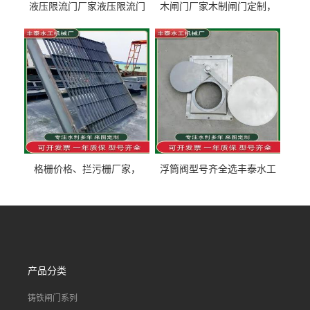
液压限流门厂家液压限流门
木闸门厂家木制闸门定制，
价格液压限流门用于水利丰
木制闸门规格丰泰匠心制造
泰制造
型号齐全
格栅价格、拦污栅厂家，
浮筒阀型号齐全选丰泰水工
90S503图集格栅用涂
不锈钢液动浮力闸门 河流渠
道水库电站污水处理钢制闸
门
产品分类
铸铁闸门系列