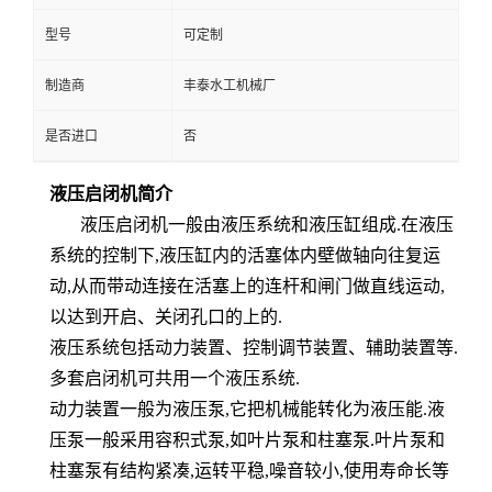
型号
可定制
制造商
丰泰水工机械厂
是否进口
否
液压启闭机简介
液压启闭机一般由
液压系统和液压缸
组成
.
在液压
系统的控制下
,
液压缸内的活塞体内壁做轴向往复运
动
,
从而带动连接在活
塞上的连杆和闸门做直线运动
,
以达到开启、关闭
孔口
的上的
.
液压系统包括动力装置、控制调节装置、辅助装置等
.
多套启闭机可共用一个液压系统
.
动力装置一般为液压泵
,
它把机械能转化为液压能
.
液
压泵一般采用容积式泵
,
如
叶片泵和柱塞泵
.
叶片泵和
柱塞泵有结构紧凑
,
运转平稳
,
噪音
较小
,
使用寿命长等