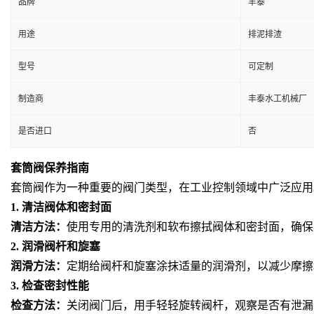
品牌
丰泰
用途
排泥排渣
型号
可定制
制造商
丰泰水工机械厂
是否进口
否
套筒阀保养指南
套筒阀作为一种重要的阀门类型，在工业控制领域中广泛应用
1.
清洁阀体和密封面
清洁方法：
使用专用的清洗剂和软布擦拭阀体和密封面，确保
2.
润滑阀杆和旋塞
润滑方法：
定期给阀杆和旋塞涂抹适量的润滑
剂
，以减少摩擦
3.
检查密封性能
检查方法：
关闭阀门后，用手轻轻旋转阀杆，观察是否有泄漏