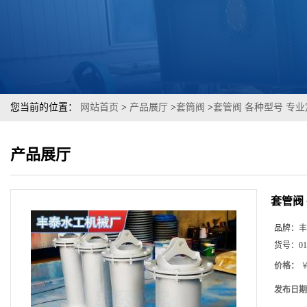
您当前的位置：
网站首页
>
产品展厅
>
套筒阀
>
套管阀 各种型号 专
产品展厅
套管阀
品牌：
丰
货号：
01
价格：
￥
发布日期